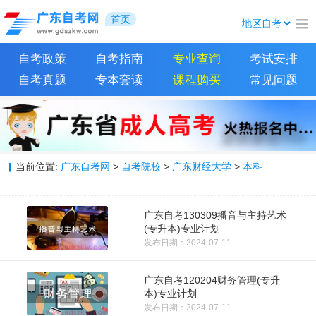
首页
自考政策
自考指南
专业查询
考试安排
自考真题
专本套读
课程购买
常见问题
当前位置:
广东自考网
>
自考院校
>
广东财经大学
>
本科
广东自考130309播音与主持艺术
(专升本)专业计划
发布日期：2024-07-11
广东自考120204财务管理(专升
本)专业计划
发布日期：2024-07-11