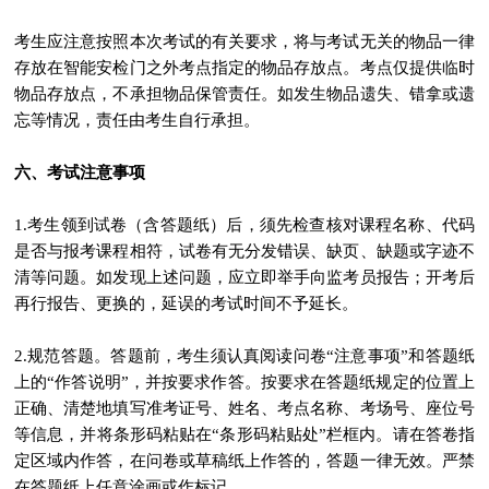
考生应注意按照本次考试的有关要求，将与考试无关的物品一律
存放在智能安检门之外考点指定的物品存放点。考点仅提供临时
物品存放点，不承担物品保管责任。如发生物品遗失、错拿或遗
忘等情况，责任由考生自行承担。
六、考试注意事项
1.考生领到试卷（含答题纸）后，须先检查核对课程名称、代码
是否与报考课程相符，试卷有无分发错误、缺页、缺题或字迹不
清等问题。如发现上述问题，应立即举手向监考员报告；开考后
再行报告、更换的，延误的考试时间不予延长。
2.规范答题。答题前，考生须认真阅读问卷“注意事项”和答题纸
上的“作答说明”，并按要求作答。按要求在答题纸规定的位置上
正确、清楚地填写准考证号、姓名、考点名称、考场号、座位号
等信息，并将条形码粘贴在“条形码粘贴处”栏框内。请在答卷指
定区域内作答，在问卷或草稿纸上作答的，答题一律无效。严禁
在答题纸上任意涂画或作标记。