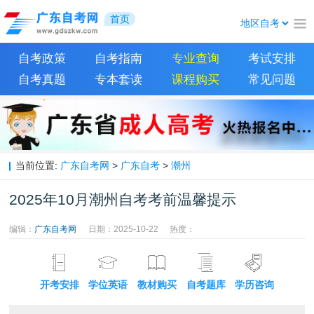
首页
自考政策
自考指南
专业查询
考试安排
自考真题
专本套读
课程购买
常见问题
当前位置:
广东自考网
>
广东自考
>
潮州
2025年10月潮州自考考前温馨提示
编辑：
广东自考网
日期：2025-10-22
热度：
开考安排
学位英语
教材购买
自考题库
学历咨询