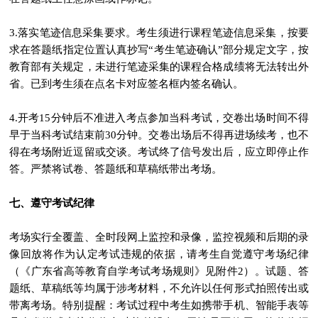
3.落实笔迹信息采集要求。考生须进行课程笔迹信息采集，按要
求在答题纸指定位置认真抄写“考生笔迹确认”部分规定文字，按
教育部有关规定，未进行笔迹采集的课程合格成绩将无法转出外
省。已到考生须在点名卡对应签名框内签名确认。
4.开考15分钟后不准进入考点参加当科考试，交卷出场时间不得
早于当科考试结束前30分钟。交卷出场后不得再进场续考，也不
得在考场附近逗留或交谈。考试终了信号发出后，应立即停止作
答。严禁将试卷、答题纸和草稿纸带出考场。
七、遵守考试纪律
考场实行全覆盖、全时段网上监控和录像，监控视频和后期的录
像回放将作为认定考试违规的依据，请考生自觉遵守考场纪律
（《广东省高等教育自学考试考场规则》见附件2）。试题、答
题纸、草稿纸等均属于涉考材料，不允许以任何形式拍照传出或
带离考场。特别提醒：考试过程中考生如携带手机、智能手表等