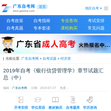
首页
自考政策
自考指南
专业查询
考试安排
自考真题
专本套读
课程购买
常见问题
当前位置:
广东自考网
>
自考试题
>
经济类
2019年自考《银行信贷管理学》章节试题汇
总（中）
编辑：
广东自考网
日期：2019-07-27
热度：
开考安排
学位英语
教材购买
自考题库
学历咨询