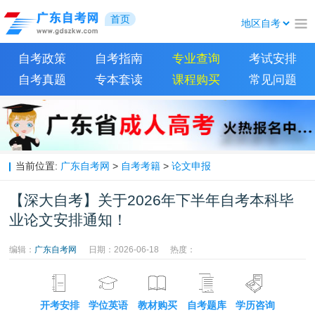
首页
自考政策
自考指南
专业查询
考试安排
自考真题
专本套读
课程购买
常见问题
当前位置:
广东自考网
>
自考考籍
>
论文申报
【深大自考】关于2026年下半年自考本科毕
业论文安排通知！
编辑：
广东自考网
日期：2026-06-18
热度：
开考安排
学位英语
教材购买
自考题库
学历咨询