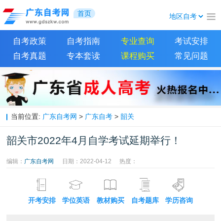
首页
自考政策
自考指南
专业查询
考试安排
自考真题
专本套读
课程购买
常见问题
当前位置:
广东自考网
>
广东自考
>
韶关
韶关市2022年4月自学考试延期举行！
编辑：
广东自考网
日期：2022-04-12
热度：
开考安排
学位英语
教材购买
自考题库
学历咨询