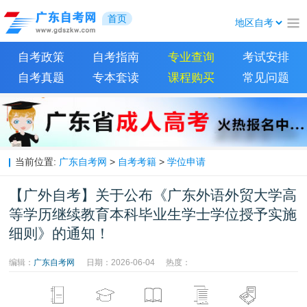
首页
自考政策
自考指南
专业查询
考试安排
自考真题
专本套读
课程购买
常见问题
当前位置:
广东自考网
>
自考考籍
>
学位申请
【广外自考】关于公布《广东外语外贸大学高
等学历继续教育本科毕业生学士学位授予实施
细则》的通知！
编辑：
广东自考网
日期：2026-06-04
热度：