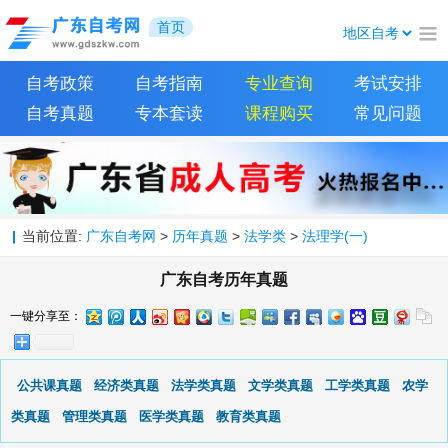
首页
自考政策
自考指南
专业查询
考试安排
自考真题
专本套读
课程购买
常见问题
当前位置:
广东自考网
>
历年真题
>
法学类
>
法理学(一)
广东自考历年真题
一键分享至：
公共课真题
经济类真题
法学类真题
文学类真题
工学类真题
农学
类真题
管理类真题
医学类真题
教育类真题