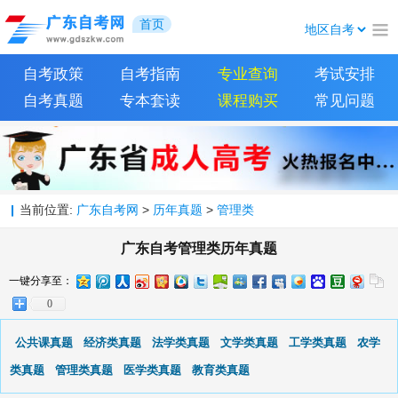
首页
自考政策
自考指南
专业查询
考试安排
自考真题
专本套读
课程购买
常见问题
当前位置:
广东自考网
>
历年真题
>
管理类
广东自考管理类历年真题
一键分享至：
0
公共课真题
经济类真题
法学类真题
文学类真题
工学类真题
农学
类真题
管理类真题
医学类真题
教育类真题