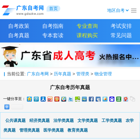
首页
自考政策
自考指南
专业查询
考试安排
自考真题
专本套读
课程购买
常见问题
当前位置:
广东自考网
>
历年真题
>
管理类
>
物业管理
广东自考历年真题
一键分享至：
公共课真题
经济类真题
法学类真题
文学类真题
工学类真题
农学
类真题
管理类真题
医学类真题
教育类真题