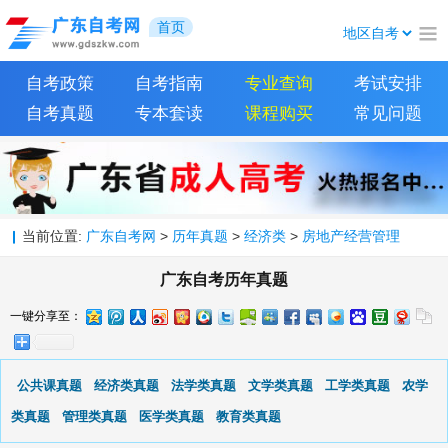
首页
自考政策
自考指南
专业查询
考试安排
自考真题
专本套读
课程购买
常见问题
当前位置:
广东自考网
>
历年真题
>
经济类
>
房地产经营管理
广东自考历年真题
一键分享至：
公共课真题
经济类真题
法学类真题
文学类真题
工学类真题
农学
类真题
管理类真题
医学类真题
教育类真题