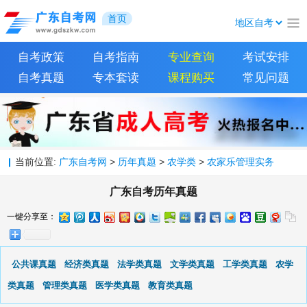
首页
自考政策
自考指南
专业查询
考试安排
自考真题
专本套读
课程购买
常见问题
当前位置:
广东自考网
>
历年真题
>
农学类
>
农家乐管理实务
广东自考历年真题
一键分享至：
公共课真题
经济类真题
法学类真题
文学类真题
工学类真题
农学
类真题
管理类真题
医学类真题
教育类真题