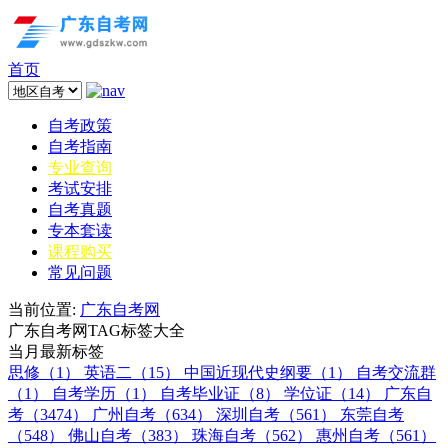
首页
自考政策
自考指南
专业查询
考试安排
自考真题
专本套读
课程购买
常见问题
当前位置:
广东自考网
广东自考网TAG标签大全
当月最新标签
思修（1）
英语二（15）
中国近现代史纲要（1）
自考交流群
（1）
自考学历（1）
自考毕业证（8）
学位证（14）
广东自
考（3474）
广州自考（634）
深圳自考（561）
东莞自考
（548）
佛山自考（383）
珠海自考（562）
惠州自考（561）