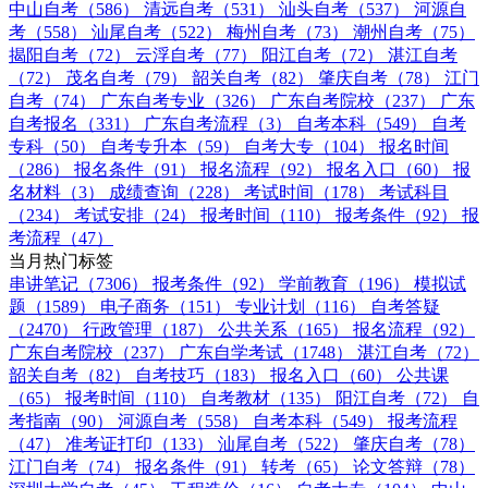
中山自考（586）
清远自考（531）
汕头自考（537）
河源自
考（558）
汕尾自考（522）
梅州自考（73）
潮州自考（75）
揭阳自考（72）
云浮自考（77）
阳江自考（72）
湛江自考
（72）
茂名自考（79）
韶关自考（82）
肇庆自考（78）
江门
自考（74）
广东自考专业（326）
广东自考院校（237）
广东
自考报名（331）
广东自考流程（3）
自考本科（549）
自考
专科（50）
自考专升本（59）
自考大专（104）
报名时间
（286）
报名条件（91）
报名流程（92）
报名入口（60）
报
名材料（3）
成绩查询（228）
考试时间（178）
考试科目
（234）
考试安排（24）
报考时间（110）
报考条件（92）
报
考流程（47）
当月热门标签
串讲笔记（7306）
报考条件（92）
学前教育（196）
模拟试
题（1589）
电子商务（151）
专业计划（116）
自考答疑
（2470）
行政管理（187）
公共关系（165）
报名流程（92）
广东自考院校（237）
广东自学考试（1748）
湛江自考（72）
韶关自考（82）
自考技巧（183）
报名入口（60）
公共课
（65）
报考时间（110）
自考教材（135）
阳江自考（72）
自
考指南（90）
河源自考（558）
自考本科（549）
报考流程
（47）
准考证打印（133）
汕尾自考（522）
肇庆自考（78）
江门自考（74）
报名条件（91）
转考（65）
论文答辩（78）