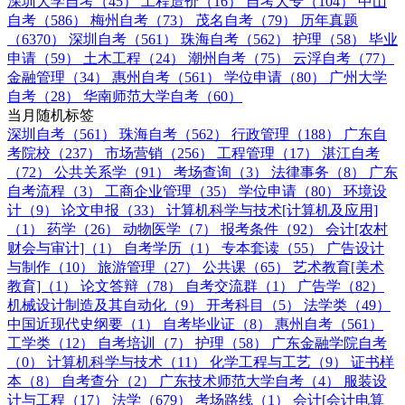
深圳大学自考（45）
工程造价（16）
自考大专（104）
中山
自考（586）
梅州自考（73）
茂名自考（79）
历年真题
（6370）
深圳自考（561）
珠海自考（562）
护理（58）
毕业
申请（59）
土木工程（24）
潮州自考（75）
云浮自考（77）
金融管理（34）
惠州自考（561）
学位申请（80）
广州大学
自考（28）
华南师范大学自考（60）
当月随机标签
深圳自考（561）
珠海自考（562）
行政管理（188）
广东自
考院校（237）
市场营销（256）
工程管理（17）
湛江自考
（72）
公共关系学（91）
考场查询（3）
法律事务（8）
广东
自考流程（3）
工商企业管理（35）
学位申请（80）
环境设
计（9）
论文申报（33）
计算机科学与技术[计算机及应用]
（1）
药学（26）
动物医学（7）
报考条件（92）
会计[农村
财会与审计]（1）
自考学历（1）
专本套读（55）
广告设计
与制作（10）
旅游管理（27）
公共课（65）
艺术教育[美术
教育]（1）
论文答辩（78）
自考交流群（1）
广告学（82）
机械设计制造及其自动化（9）
开考科目（5）
法学类（49）
中国近现代史纲要（1）
自考毕业证（8）
惠州自考（561）
工学类（12）
自考培训（7）
护理（58）
广东金融学院自考
（0）
计算机科学与技术（11）
化学工程与工艺（9）
证书样
本（8）
自考查分（2）
广东技术师范大学自考（4）
服装设
计与工程（17）
法学（679）
考场路线（1）
会计[会计电算