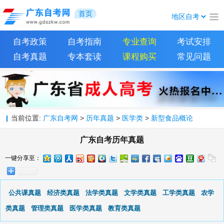
首页
自考政策
自考指南
专业查询
考试安排
自考真题
专本套读
课程购买
常见问题
当前位置:
广东自考网
>
历年真题
>
医学类
>
新型食品概论
广东自考历年真题
一键分享至：
公共课真题
经济类真题
法学类真题
文学类真题
工学类真题
农学
类真题
管理类真题
医学类真题
教育类真题