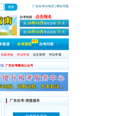
广东自考办电话
|
网站导航
点击报名
自考热线：
16
26年10月
距
报名还有
天
76
26年10月
距
考试还有
天
本套读
自考课程
自考问答
实践考核
毕业申请
论文答辩
学位申请
考证
广东自考微信公众号
广东自考-便捷服务