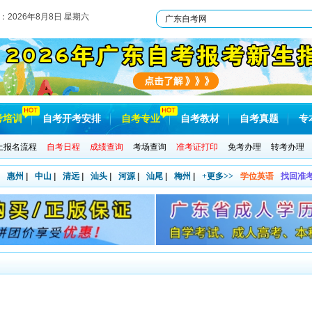
：
2026年8月8日 星期六
考培训
自考开考安排
自考专业
自考教材
自考真题
专
上报名流程
自考日程
成绩查询
考场查询
准考证打印
免考办理
转考办理
惠州
|
中山
|
清远
|
汕头
|
河源
|
汕尾
|
梅州
|
+更多>>
学位英语
找回准