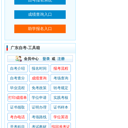
广东自考-工具箱
自考介绍
报名时间
报考流程
自考查分
成绩查询
考场查询
毕业流程
免考政策
转考规定
打印成绩单
学位申请
实践考核
证书领取
证明办理
证书样本
考办电话
考场路线
学位英语
开考科目
考试教材
找回准考证