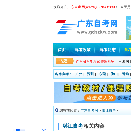
欢迎光临
广东自考网(www.gdszkw.com)
！ 今天是
首页
自考政策
自考动态
自
广东省自学考试管理系统
自考网
各市自考：
广州
|
深圳
|
东莞
|
佛山
|
珠海
|
您当前位置：
广东自考网
>
湛江自考
>
湛江自考
相关内容