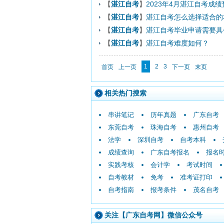
【
湛江自考
】
2023年4月湛江自考成
【
湛江自考
】
湛江自考怎么选择适合的
【
湛江自考
】
湛江自考毕业申请需要具
【
湛江自考
】
湛江自考难度如何？
1
2
3
首页
上一页
下一页
末页
相关热门搜索
串讲笔记
历年真题
广东自考
东莞自考
珠海自考
惠州自考
法学
深圳自考
自考本科
成绩查询
广东自考报名
报名
实践考核
会计学
考试时间
自考教材
免考
准考证打印
自考指南
报考条件
茂名自考
关注【广东自考网】微信公众号