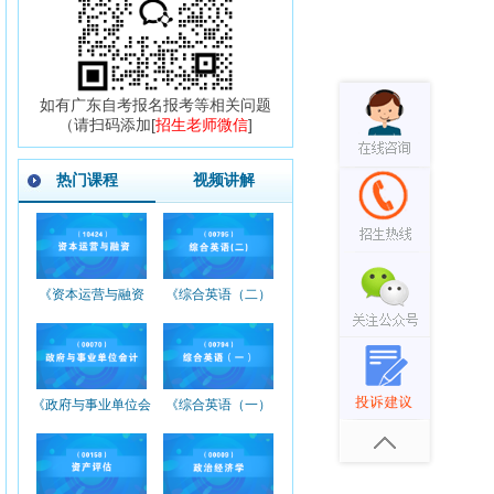
如有广东自考报名报考等相关问题
（请扫码添加[
招生老师微信
]
热门课程
视频讲解
《资本运营与融资
《综合英语（二）
_10424_精讲班》
_00795_精讲班》
《政府与事业单位会
《综合英语（一）
计_00070_精讲班》
_00794_精讲班》