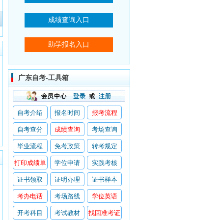
广东自考-工具箱
自考介绍
报名时间
报考流程
自考查分
成绩查询
考场查询
毕业流程
免考政策
转考规定
打印成绩单
学位申请
实践考核
证书领取
证明办理
证书样本
考办电话
考场路线
学位英语
开考科目
考试教材
找回准考证