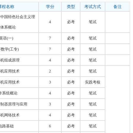
课程名称
学分
类型
考试方式
备注
和中国特色社会主义理
4
必考
笔试
论体系概论
英语
(一)
7
必考
笔试
等数学
(工专)
7
必考
笔试
算机组成原理
4
必考
笔试
算机应用技术
2
必考
笔试
算机应用技术
3
必考
实践考核
作系统概论
4
必考
笔试
控制器原理与应用
3
必考
笔试
算机网络技术
4
必考
笔试
电路基础
6
必考
笔试