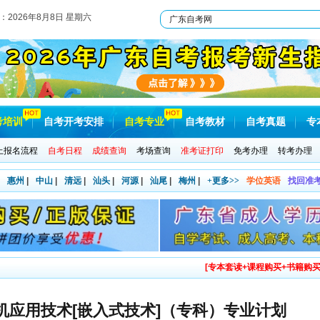
：
2026年8月8日 星期六
考培训
自考开考安排
自考专业
自考教材
自考真题
专
上报名流程
自考日程
成绩查询
考场查询
准考证打印
免考办理
转考办理
惠州
|
中山
|
清远
|
汕头
|
河源
|
汕尾
|
梅州
|
+更多>>
学位英语
找回准
[专本套读+课程购买+书籍购买
算机应用技术[嵌入式技术]（专科）专业计划