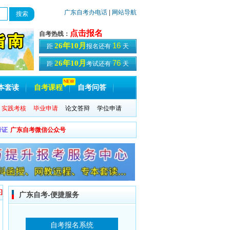
广东自考办电话
|
网站导航
点击报名
自考热线：
16
26年10月
距
报名还有
天
76
26年10月
距
考试还有
天
本套读
自考课程
自考问答
实践考核
毕业申请
论文答辩
学位申请
考证
广东自考微信公众号
]
广东自考-便捷服务