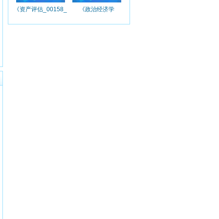
《资产评估_00158_
《政治经济学
精讲班》
_00009_精讲班》