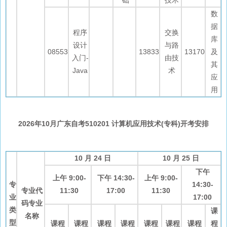
础
技术
数
据
程序
交换
库
设计
与路
08553
13833
13170
及
入门-
由技
其
Java
术
应
用
2026年10月广东自考510201 计算机应用技术(专科)开考安排
10 月 24 日
10 月 25 日
下午
上午 9:00-
下午 14:30-
上午 9:00-
专
14:30-
专业代
11:30
17:00
11:30
业
17:00
码专业
类
课
名称
型
课程
课程
课程
课程
课程
课程
课程
程