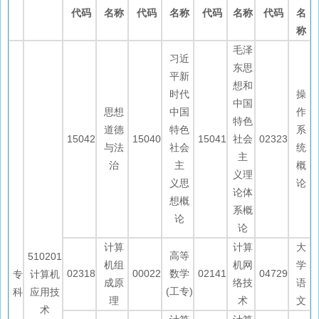
代码
名称
代码
名称
代码
名称
代码
名
称
毛泽
习近
东思
平新
想和
时代
操
中国
思想
中国
作
特色
道德
特色
系
15042
15040
15041
社会
02323
与法
社会
统
主
治
主
概
义理
义思
论
论体
想概
系概
论
论
计算
计算
大
高等
510201
机组
机网
学
02318
00022
数学
02141
04729
专
计算机
成原
络技
语
(工专)
科
应用技
理
术
文
术