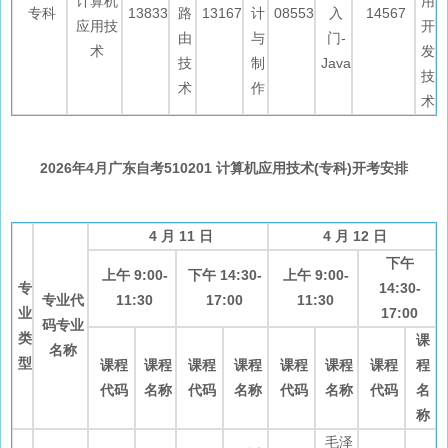
计算机
用
专科
13833
路
13167
计
08553
入
14567
应用技
开
由
与
门-
术
发
技
制
Java
技
术
作
术
2026年4月广东自考510201 计算机应用技术(专科)开考安排
4 月 11 日
4 月 12 日
下午
上午 9:00-
下午 14:30-
上午 9:00-
专
14:30-
专业代
11:30
17:00
11:30
业
17:00
码专业
类
课
名称
型
课程
课程
课程
课程
课程
课程
课程
程
代码
名称
代码
名称
代码
名称
代码
名
称
毛泽