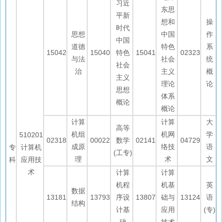
习近
东思
平新
想和
操
时代
思想
中国
作
中国
道德
特色
系
15042
15040
特色
15041
02323
与法
社会
统
社会
治
主义
概
主义
理论
论
思想
体系
概论
概论
计算
计算
大
高等
机组
机网
学
510201
02318
00022
数学
02141
04729
成原
络技
语
专
计算机
(工专)
理
术
文
科
应用技
术
计算
计算
机程
机基
英
数据
13181
13793
序设
13807
础与
13124
语
结构
计基
应用
(专)