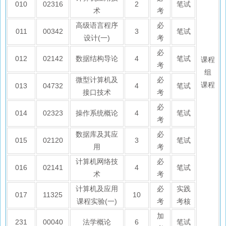
010
02316
2
笔试
术
考
高级语言程序
必
011
00342
3
笔试
设计(一)
考
必
012
02142
数据结构导论
4
笔试
课程
考
组
微型计算机及
必
课程
013
04732
4
笔试
接口技术
考
必
014
02323
操作系统概论
4
笔试
考
数据库及其应
必
015
02120
3
笔试
用
考
计算机网络技
必
016
02141
4
笔试
术
考
计算机及应用
必
实践
017
11325
10
课程实验(一)
考
考核
加
231
00040
法学概论
6
笔试