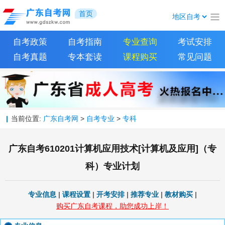
首页
自考政策
自考指南
专业查询
考试安排
自考真题
专本套读
课程购买
常见问题
当前位置:
广东自考网
>
自考专业
>
专科
广东自考610201计算机应用技术[计算机及应用]（专
科）专业计划
专业信息
|
课程设置
|
开考安排
|
推荐专业
|
教材购买
|
购买广东自考课程，助您成功上岸！