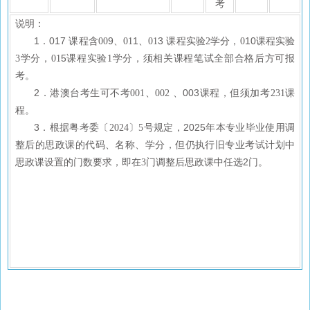
考
说明：
1．017
9
1
3
10
课程含00
、01
、01
课程实验2学分，0
课程实验
5
3学分，01
课程实验1学分，须相关课程笔试全部合格后方可报
考。
2．
、003
港澳台考生可不考001、002
课程，但须加考231课
程。
3．
2025年本专业毕业使用调
根据粤考委〔2024〕5号规定，
整后的思政课的代码、名称、学分，
但仍执行旧专业考试计划中
任选2门。
思政课设置的门数要求，即在3门调整后思政课中