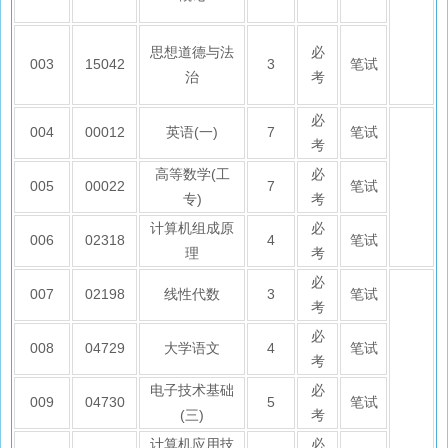
思想道德与法
必
003
15042
3
笔试
治
考
必
004
00012
英语(一)
7
笔试
考
高等数学(工
必
005
00022
7
笔试
专)
考
计算机组成原
必
006
02318
4
笔试
理
考
必
007
02198
线性代数
3
笔试
考
必
008
04729
大学语文
4
笔试
考
电子技术基础
必
009
04730
5
笔试
(三)
考
计算机应用技
必