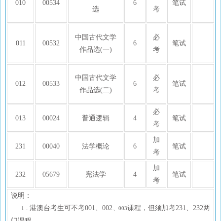
010
00534
6
笔试
选
考
中国古代文学
必
011
00532
6
笔试
作品选(一)
考
中国古代文学
必
012
00533
6
笔试
作品选(二)
考
必
013
00024
普通逻辑
4
笔试
考
加
231
00040
法学概论
6
笔试
考
加
232
05679
宪法学
4
笔试
考
说明：
港澳台考生可不考001、002
课程，但须加考231、232两
1．
、003
门课程。