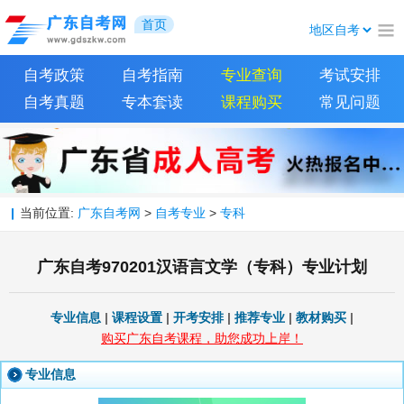
首页
自考政策
自考指南
专业查询
考试安排
自考真题
专本套读
课程购买
常见问题
当前位置:
广东自考网
>
自考专业
>
专科
广东自考970201汉语言文学（专科）专业计划
专业信息
|
课程设置
|
开考安排
|
推荐专业
|
教材购买
|
购买广东自考课程，助您成功上岸！
专业信息