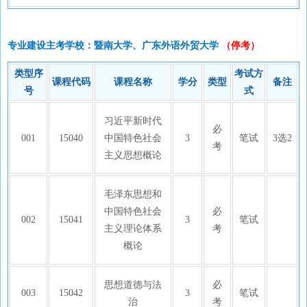
专业建设主考学校：暨南大学、广东外语外贸大学
（停考）
类型序
考试方
课程代码
课程名称
学分
类型
备注
号
式
习近平新时代
必
001
15040
中国特色社会
3
笔试
3选2
考
主义思想概论
毛泽东思想和
中国特色社会
必
002
15041
3
笔试
主义理论体系
考
概论
思想道德与法
必
003
15042
3
笔试
治
考